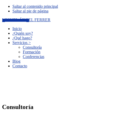
Saltar al contenido principal
Saltar al pie de página
MIGUEL ÁNGEL FERRER
Inicio
¿Quién soy?
¿Qué hago?
Servicios >
Consultoría
Formación
Conferencias
Blog
Contacto
Consultoría