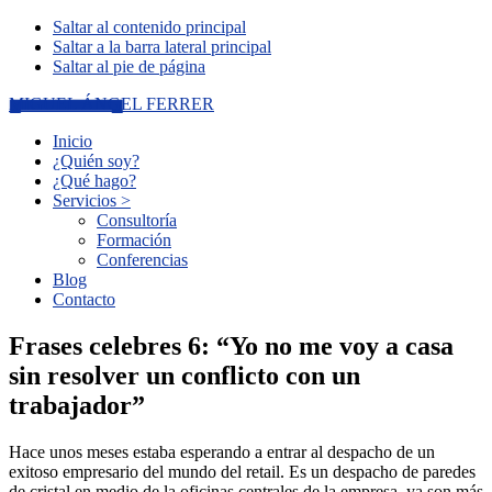
Saltar al contenido principal
Saltar a la barra lateral principal
Saltar al pie de página
MIGUEL ÁNGEL FERRER
Inicio
¿Quién soy?
¿Qué hago?
Servicios >
Consultoría
Formación
Conferencias
Blog
Contacto
Frases celebres 6: “Yo no me voy a casa
sin resolver un conflicto con un
trabajador”
Hace unos meses estaba esperando a entrar al despacho de un
exitoso empresario del mundo del retail. Es un despacho de paredes
de cristal en medio de la oficinas centrales de la empresa, ya son más